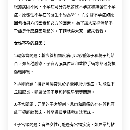
根據病因不同，不孕症可分為原發性不孕症和繼發性不孕
症，原發性不孕症的發生率約為3%。 而引發不孕症的原
因包括男方的因素和女方的因素。 為了讓大家搞清楚不
孕症是什麼原因引起的，下麵就帶大家一起來看看。
女性不孕的原因：
1.輸卵管問題：輸卵管相關疾病可以影響卵子和精子的結
合，如各種感染、子宮內膜異位症和盆腔手術等都可能損
傷輸卵管。
2.排卵問題：排卵障礙常見於多囊卵巢併發症、功能性下
丘腦膜炎、卵巢儲備不足和卵巢早衰等問題。
3.子宮問題：异常的子宮解剖、息肉和肌瘤的存在等也可
能干擾胚胎著床，甚至導致受精卵無法著床。
4.子宮頸問題：有些女性可能患有宮頸疾病，如异常的粘